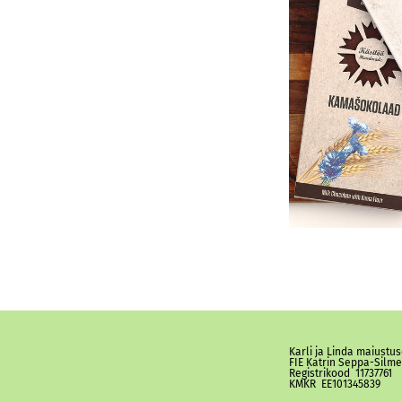
Karli ja Linda maiustu
FIE Katrin Seppa-Silm
Registrikood 11737761
KMKR EE101345839