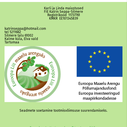
Karli ja Linda maiustused
FIE Katrin Seppa-Silmere
Registrikood 11737761
KMKR EE101345839
katrinseppa@hotmail.com
tel 5211662
Silmere talu 61002
Kalme küla, Elva vald
Tartumaa
Seadmete
soetamine tootmisvõimsuse suurendamiseks.